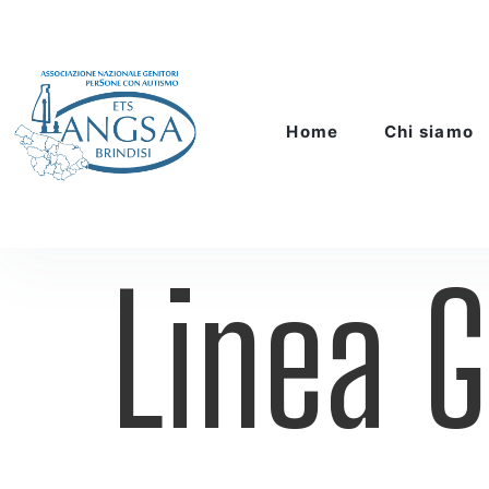
Home
Chi siamo
Linea G