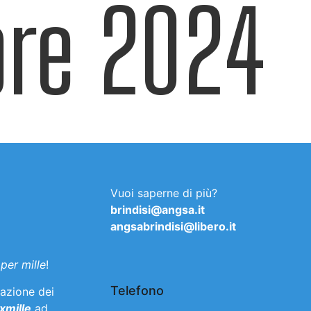
re 2024
Vuoi saperne di più?
brindisi@angsa.it
angsabrindisi@libero.it
 per mille
!
Telefono
razione dei
xmille
ad