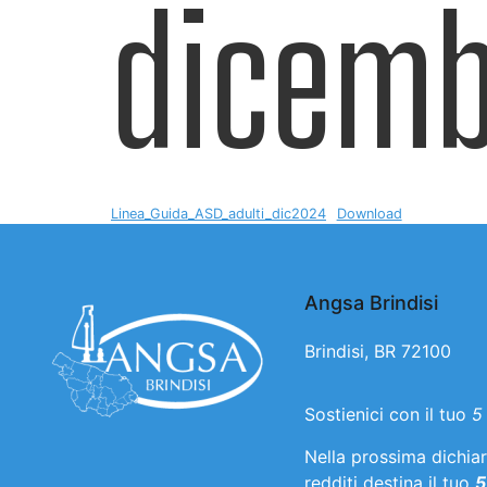
dicemb
Linea_Guida_ASD_adulti_dic2024
Download
Angsa Brindisi
Brindisi, BR 72100
Sostienici con il tuo
5
Nella prossima dichia
redditi destina il tuo
5