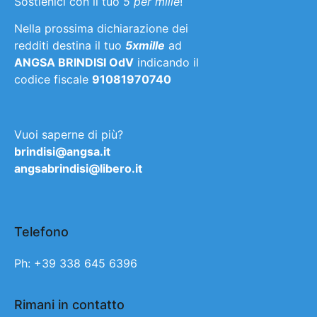
Sostienici con il tuo
5 per mille
!
Nella prossima dichiarazione dei
redditi destina il tuo
5xmille
ad
ANGSA BRINDISI OdV
indicando il
codice fiscale
91081970740
Vuoi saperne di più?
brindisi@angsa.it
angsabrindisi@libero.it
Telefono
Ph: +39 338 645 6396
Rimani in contatto